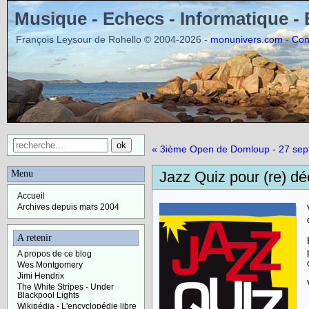
Musique - Echecs - Informatique -
François Leysour de Rohello © 2004-2026 -
-
monunivers.com
Con
« 3ième Open de Domloup - 27 se
Menu
Jazz Quiz pour (re) dé
Accueil
Archives depuis mars 2004
A retenir
A propos de ce blog
Wes Montgomery
Jimi Hendrix
The White Stripes - Under
Blackpool Lights
Wikipédia - L'encyclopédie libre