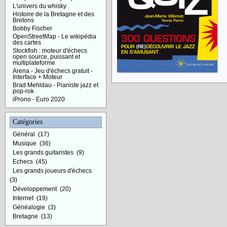
L'univers du whisky
Histoire de la Bretagne et des
Bretons
Bobby Fischer
OpenStreetMap - Le wikipédia
des cartes
Stockfish : moteur d'échecs
open source, puissant et
multiplateforme
Arena - Jeu d'échecs gratuit -
Interface + Moteur
Brad Mehldau - Pianiste jazz et
pop-rok
iProno - Euro 2020
Catégories
Général
(17)
Musique
(36)
Les grands guitaristes
(9)
Echecs
(45)
Les grands joueurs d'échecs
(3)
Développement
(20)
Internet
(19)
Généalogie
(3)
Bretagne
(13)