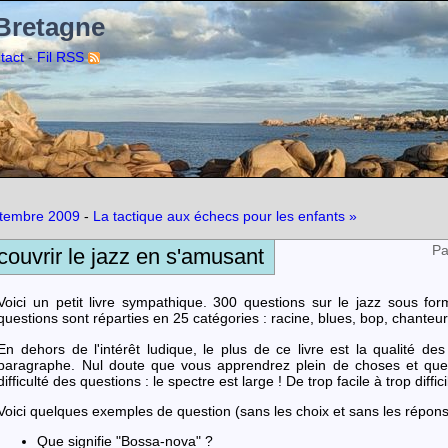
 Bretagne
-
tact
Fil RSS
ptembre 2009
-
La tactique aux échecs pour les enfants »
Pa
couvrir le jazz en s'amusant
Voici un petit livre sympathique. 300 questions sur le jazz sous 
questions sont réparties en 25 catégories : racine, blues, bop, chanteu
En dehors de l'intérêt ludique, le plus de ce livre est la qualité des
paragraphe. Nul doute que vous apprendrez plein de choses et que ce
difficulté des questions : le spectre est large ! De trop facile à trop diff
Voici quelques exemples de question (sans les choix et sans les répons
Que signifie "Bossa-nova" ?