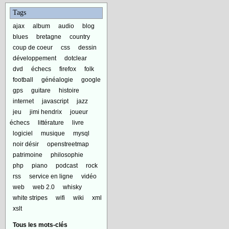
Tags
ajax
album
audio
blog
blues
bretagne
country
coup de coeur
css
dessin
développement
dotclear
dvd
échecs
firefox
folk
football
généalogie
google
gps
guitare
histoire
internet
javascript
jazz
jeu
jimi hendrix
joueur
échecs
littérature
livre
logiciel
musique
mysql
noir désir
openstreetmap
patrimoine
philosophie
php
piano
podcast
rock
rss
service en ligne
vidéo
web
web 2.0
whisky
white stripes
wifi
wiki
xml
xslt
Tous les mots-clés