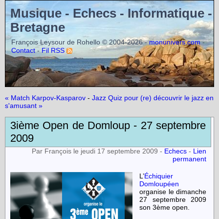
Musique - Echecs - Informatique -
Bretagne
François Leysour de Rohello © 2004-2026 -
-
monunivers.com
-
Contact
Fil RSS
« Match Karpov-Kasparov
-
Jazz Quiz pour (re) découvrir le jazz en
s'amusant »
3ième Open de Domloup - 27 septembre
2009
Par François le jeudi 17 septembre 2009 -
Echecs
-
Lien
permanent
L’
Échiquier
Domloupéen
organise le
dimanche
27 septembre 2009
son
3ème open
.