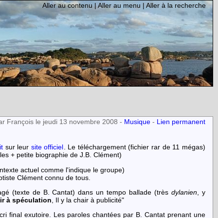
Aller au contenu
|
Aller au menu
|
Aller à la recherche
ar François le jeudi 13 novembre 2008 -
Musique
-
Lien permanent
t
sur leur
site officiel
. Le téléchargement (fichier rar de 11 mégas)
oles + petite biographie de J.B. Clément)
ontexte actuel comme l'indique le groupe)
aptiste Clément connu de tous.
ngagé (texte de B. Cantat) dans un tempo ballade (très
dylanien
, y
air à spéculation
, Il y la chair à publicité"
ri final exutoire. Les paroles chantées par B. Cantat prenant une