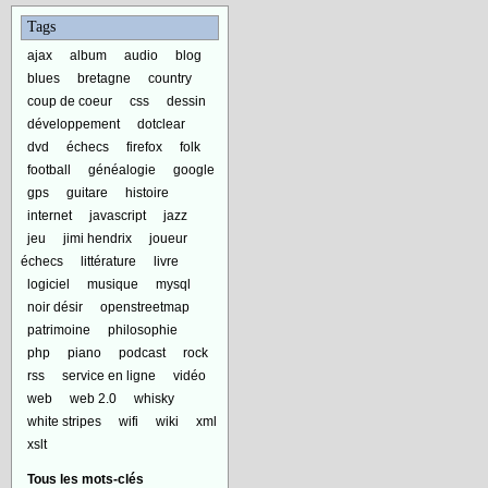
Tags
ajax
album
audio
blog
blues
bretagne
country
coup de coeur
css
dessin
développement
dotclear
dvd
échecs
firefox
folk
football
généalogie
google
gps
guitare
histoire
internet
javascript
jazz
jeu
jimi hendrix
joueur
échecs
littérature
livre
logiciel
musique
mysql
noir désir
openstreetmap
patrimoine
philosophie
php
piano
podcast
rock
rss
service en ligne
vidéo
web
web 2.0
whisky
white stripes
wifi
wiki
xml
xslt
Tous les mots-clés