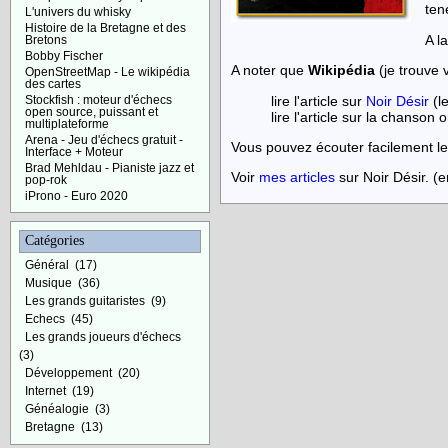
ten
L'univers du whisky
Histoire de la Bretagne et des
A l
Bretons
Bobby Fischer
A noter que
Wikipédia
(je trouve v
OpenStreetMap - Le wikipédia
des cartes
lire l'article sur
Noir Désir
(l
Stockfish : moteur d'échecs
open source, puissant et
lire l'article sur la chanson 
multiplateforme
Arena - Jeu d'échecs gratuit -
Vous pouvez écouter facilement les
Interface + Moteur
Brad Mehldau - Pianiste jazz et
Voir
mes articles
sur Noir Désir. (e
pop-rok
iProno - Euro 2020
Catégories
Général
(17)
Musique
(36)
Les grands guitaristes
(9)
Echecs
(45)
Les grands joueurs d'échecs
(3)
Développement
(20)
Internet
(19)
Généalogie
(3)
Bretagne
(13)