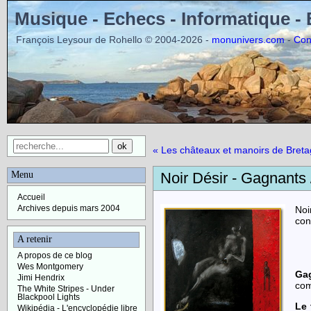
Musique - Echecs - Informatique -
François Leysour de Rohello © 2004-2026 -
-
monunivers.com
Con
« Les châteaux et manoirs de Bret
Menu
Noir Désir - Gagnants 
Accueil
Archives depuis mars 2004
Noi
con
A retenir
A propos de ce blog
Wes Montgomery
Ga
Jimi Hendrix
com
The White Stripes - Under
Blackpool Lights
Le 
Wikipédia - L'encyclopédie libre