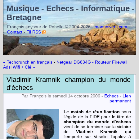
Musique - Echecs - Informatique -
Bretagne
François Leysour de Rohello © 2004-2026 -
-
monunivers.com
-
Contact
Fil RSS
« Techcrunch en français
-
Netgear DG834G - Routeur Firewall
Adsl Wifi + Clé »
Vladimir Kramnik champion du monde
d'échecs
Par François le samedi 14 octobre 2006 -
Echecs
-
Lien
permanent
Le match de réunification
sous
l'égide de la FIDE pour le titre de
champion du monde d'échecs
vient de se terminer sur la victoire
de
Vladimir Kramnik
qui
l'emporte sur Veselin Topalov à