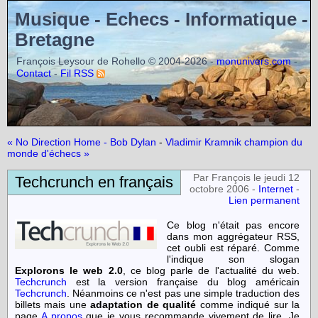
Musique - Echecs - Informatique -
Bretagne
François Leysour de Rohello © 2004-2026 -
-
monunivers.com
-
Contact
Fil RSS
« No Direction Home - Bob Dylan
-
Vladimir Kramnik champion du
monde d'échecs »
Par François le jeudi 12
Techcrunch en français
octobre 2006 -
Internet
-
Lien permanent
Ce blog n'était pas encore
dans mon aggrégateur RSS,
cet oubli est réparé. Comme
l'indique son slogan
Explorons le web 2.0
, ce blog parle de l'actualité du web.
Techcrunch
est la version française du blog américain
Techcrunch
. Néanmoins ce n'est pas une simple traduction des
billets mais une
adaptation de qualité
comme indiqué sur la
page
A propos
que je vous recommande vivement de lire. Je