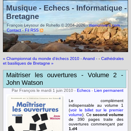
Musique - Echecs - Informatique -
Bretagne
François Leysour de Rohello © 2004-2026 -
-
monunivers.com
-
Contact
Fil RSS
« Championnat du monde d'échecs 2010 - Anand -
-
Cathédrales
et basiliques de Bretagne »
Maitriser les ouvertures - Volume 2 -
John Watson
Par François le mardi 1 juin 2010 -
Echecs
-
Lien permanent
Le complément
indispensable au volume 1
(
voir le billet sur le premier
volume
). Ce
second volume
de 390 pages traite des
ouvertures commençant par
1.d4