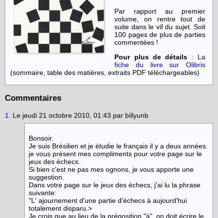
Par rapport au premier
volume, on rentre tout de
suite dans le vif du sujet. Soit
100 pages de plus de parties
commentées !
Pour plus de détails
:
La
fiche du livre sur Olibris
(sommaire, table des matières, extraits PDF téléchargeables)
Commentaires
1.
Le jeudi 21 octobre 2010, 01:43 par billyunb
Bonsoir.
Je suis Brésilien et je étudie le français il y a deux années.
je vous présent mes compliments pour votre page sur le
jeux des échecs.
Si bien c'est ne pas mes ognons, je vous apporte une
suggestion.
Dans votre page sur le jeux des échecs, j'ai lu la phrase
suivante:
"L' ajournement d'une partie d'échecs à aujourd'hui
totalement disparu.>
Je crois que au lieu de la préposition "à", on doit écrire le