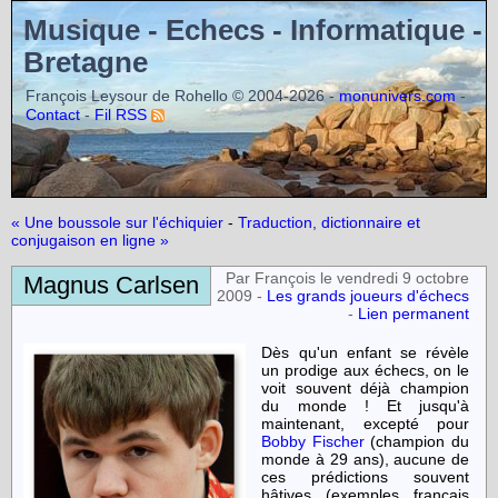
Musique - Echecs - Informatique -
Bretagne
François Leysour de Rohello © 2004-2026 -
-
monunivers.com
-
Contact
Fil RSS
« Une boussole sur l'échiquier
-
Traduction, dictionnaire et
conjugaison en ligne »
Par François le vendredi 9 octobre
Magnus Carlsen
2009 -
Les grands joueurs d'échecs
-
Lien permanent
Dès qu'un enfant se révèle
un prodige aux échecs, on le
voit souvent déjà champion
du monde ! Et jusqu'à
maintenant, excepté pour
Bobby Fischer
(champion du
monde à 29 ans), aucune de
ces prédictions souvent
hâtives (exemples français