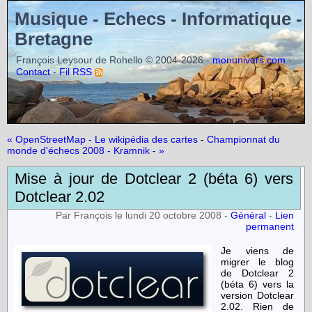
Musique - Echecs - Informatique -
Bretagne
François Leysour de Rohello © 2004-2026 -
-
monunivers.com
-
Contact
Fil RSS
« OpenStreetMap - Le wikipédia des cartes
-
Championnat du
monde d'échecs 2008 - Kramnik - »
Mise à jour de Dotclear 2 (béta 6) vers
Dotclear 2.02
Par François le lundi 20 octobre 2008 -
Général
-
Lien
permanent
Je viens de
migrer le blog
de Dotclear 2
(béta 6) vers la
version Dotclear
2.02. Rien de