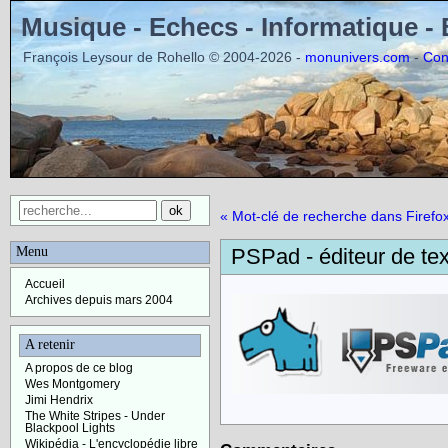
Musique - Echecs - Informatique -
François Leysour de Rohello © 2004-2026 -
-
monunivers.com
Con
« Mot-clé de recherche dans Firefo
Menu
PSPad - éditeur de tex
Accueil
Archives depuis mars 2004
A retenir
A propos de ce blog
Wes Montgomery
Jimi Hendrix
The White Stripes - Under
Blackpool Lights
Wikipédia - L'encyclopédie libre