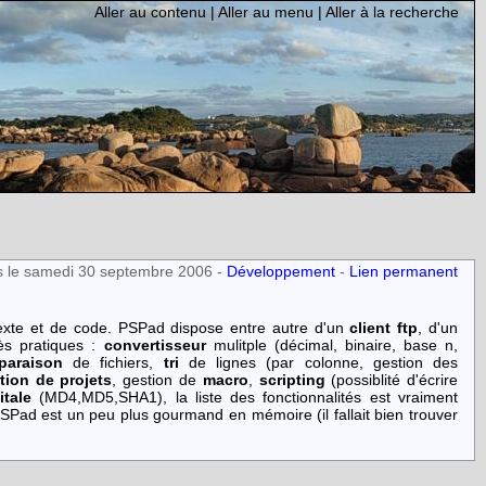
Aller au contenu
|
Aller au menu
|
Aller à la recherche
s le samedi 30 septembre 2006 -
Développement
-
Lien permanent
 texte et de code. PSPad dispose entre autre d'un
client ftp
, d'un
rès pratiques :
convertisseur
mulitple (décimal, binaire, base n,
paraison
de fichiers,
tri
de lignes (par colonne, gestion des
tion de projets
, gestion de
macro
,
scripting
(possiblité d'écrire
itale
(MD4,MD5,SHA1), la liste des fonctionnalités est vraiment
PSPad est un peu plus gourmand en mémoire (il fallait bien trouver