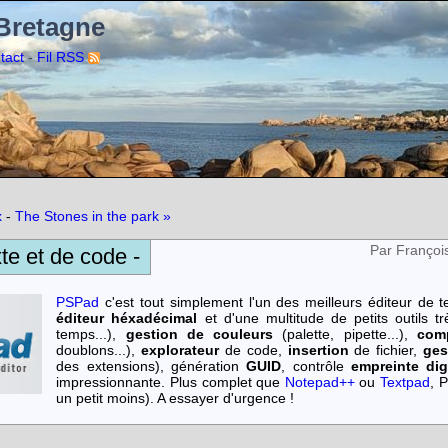
 Bretagne
-
tact
Fil RSS
x
-
The Stones in the park »
Par Françoi
te et de code -
PSPad
c'est tout simplement l'un des meilleurs éditeur de
éditeur héxadécimal
et d'une multitude de petits outils t
temps...),
gestion de couleurs
(palette, pipette...),
com
doublons...),
explorateur
de code,
insertion
de fichier,
ges
des extensions), génération
GUID
, contrôle
empreinte dig
impressionnante. Plus complet que
Notepad++
ou
Textpad
, 
un petit moins). A essayer d'urgence !