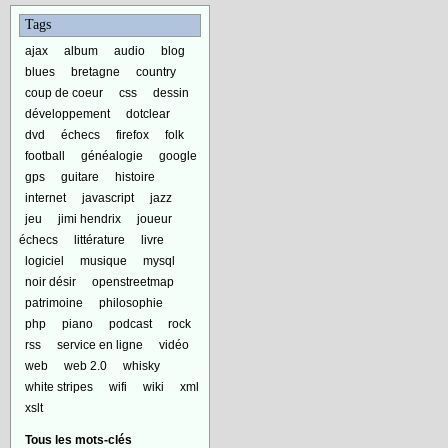
Tags
ajax
album
audio
blog
blues
bretagne
country
coup de coeur
css
dessin
développement
dotclear
dvd
échecs
firefox
folk
football
généalogie
google
gps
guitare
histoire
internet
javascript
jazz
jeu
jimi hendrix
joueur
échecs
littérature
livre
logiciel
musique
mysql
noir désir
openstreetmap
patrimoine
philosophie
php
piano
podcast
rock
rss
service en ligne
vidéo
web
web 2.0
whisky
white stripes
wifi
wiki
xml
xslt
Tous les mots-clés