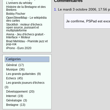
Commentaires
L'univers du whisky
Histoire de la Bretagne et des
1.
Le mardi 3 octobre 2006, 17:56 
Bretons
Bobby Fischer
OpenStreetMap - Le wikipédia
Je confirme, PSPad est exc
des cartes
Stockfish : moteur d'échecs
open source, puissant et
multiplateforme
Arena - Jeu d'échecs gratuit -
Interface + Moteur
Brad Mehldau - Pianiste jazz et
pop-rok
iProno - Euro 2020
Catégories
Général
(17)
Musique
(36)
Les grands guitaristes
(9)
Echecs
(45)
Les grands joueurs d'échecs
(3)
Développement
(20)
Internet
(19)
Généalogie
(3)
Bretagne
(13)