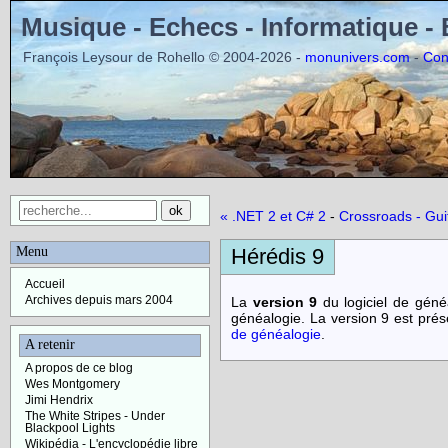
Musique - Echecs - Informatique -
François Leysour de Rohello © 2004-2026 -
-
monunivers.com
Con
« .NET 2 et C# 2
-
Crossroads - Guit
Menu
Hérédis 9
Accueil
Archives depuis mars 2004
La
version 9
du logiciel de gén
généalogie. La version 9 est p
de généalogie
.
A retenir
A propos de ce blog
Wes Montgomery
Jimi Hendrix
The White Stripes - Under
Blackpool Lights
Wikipédia - L'encyclopédie libre