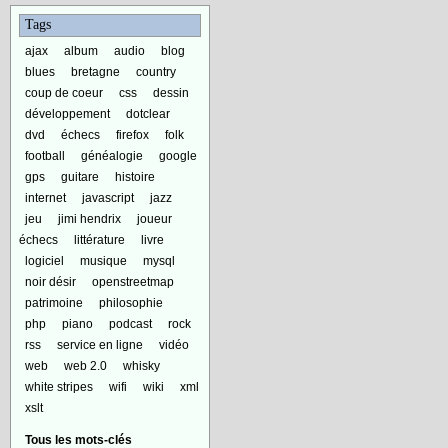
Tags
ajax
album
audio
blog
blues
bretagne
country
coup de coeur
css
dessin
développement
dotclear
dvd
échecs
firefox
folk
football
généalogie
google
gps
guitare
histoire
internet
javascript
jazz
jeu
jimi hendrix
joueur
échecs
littérature
livre
logiciel
musique
mysql
noir désir
openstreetmap
patrimoine
philosophie
php
piano
podcast
rock
rss
service en ligne
vidéo
web
web 2.0
whisky
white stripes
wifi
wiki
xml
xslt
Tous les mots-clés