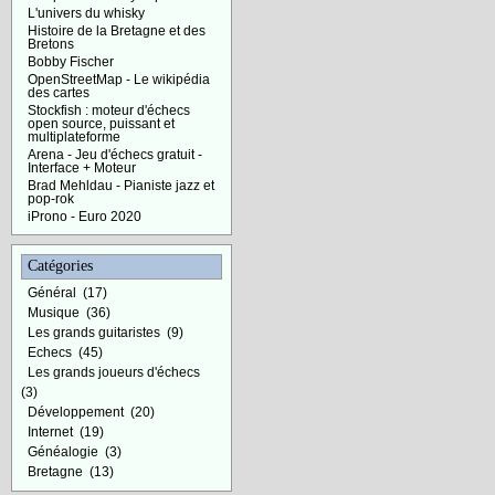
L'univers du whisky
Histoire de la Bretagne et des
Bretons
Bobby Fischer
OpenStreetMap - Le wikipédia
des cartes
Stockfish : moteur d'échecs
open source, puissant et
multiplateforme
Arena - Jeu d'échecs gratuit -
Interface + Moteur
Brad Mehldau - Pianiste jazz et
pop-rok
iProno - Euro 2020
Catégories
Général
(17)
Musique
(36)
Les grands guitaristes
(9)
Echecs
(45)
Les grands joueurs d'échecs
(3)
Développement
(20)
Internet
(19)
Généalogie
(3)
Bretagne
(13)