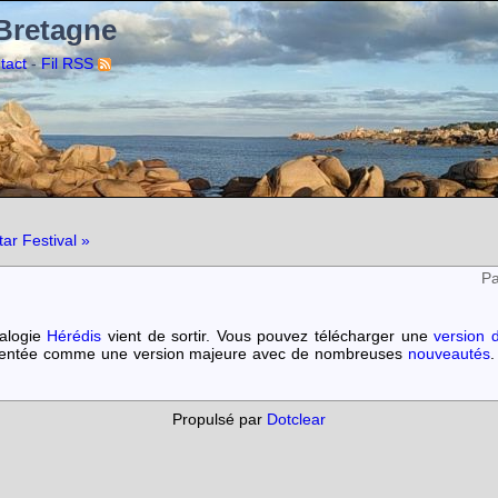
 Bretagne
-
tact
Fil RSS
ar Festival »
Pa
éalogie
Hérédis
vient de sortir. Vous pouvez télécharger une
version d
résentée comme une version majeure avec de nombreuses
nouveautés
.
Propulsé par
Dotclear