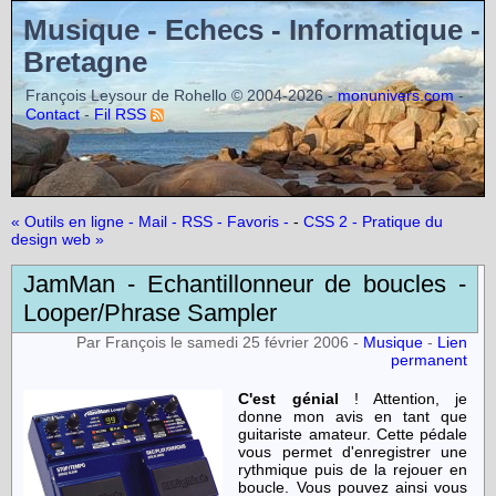
Musique - Echecs - Informatique -
Bretagne
François Leysour de Rohello © 2004-2026 -
-
monunivers.com
-
Contact
Fil RSS
« Outils en ligne - Mail - RSS - Favoris -
-
CSS 2 - Pratique du
design web »
JamMan - Echantillonneur de boucles -
Looper/Phrase Sampler
Par François le samedi 25 février 2006 -
Musique
-
Lien
permanent
C'est génial
! Attention, je
donne mon avis en tant que
guitariste amateur. Cette pédale
vous permet d'enregistrer une
rythmique puis de la rejouer en
boucle. Vous pouvez ainsi vous