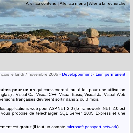
Aller au contenu
|
Aller au menu
|
Aller à la recherche
nçois le lundi 7 novembre 2005 -
Développement
-
Lien permanent
tuites
pour un an
qui conviendront tout à fait pour une utilisation
nglais) : Visual C#, Visual C++, Visual Basic, Visual J#, Visual Web
ersions françaises devraient sortir dans 2 ou 3 mois.
es applications web pour ASP.NET 2.0 (le framework .NET 2.0 est
er vous propose de télécharger SQL Server 2005 Express et une
rement est gratuit (il faut un compte
microsoft passport network
)