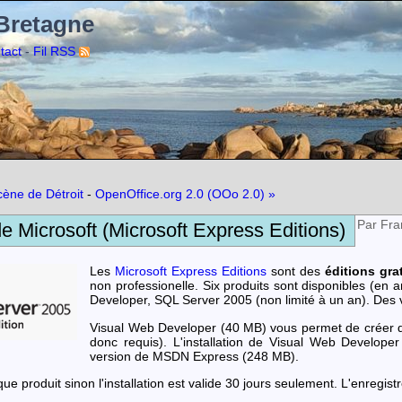
 Bretagne
-
tact
Fil RSS
cène de Détroit
-
OpenOffice.org 2.0 (OOo 2.0) »
Par Fra
e Microsoft (Microsoft Express Editions)
Les
Microsoft Express Editions
sont des
éditions gra
non professionelle. Six produits sont disponibles (en a
Developer, SQL Server 2005 (non limité à un an). Des v
Visual Web Developer (40 MB) vous permet de créer d
donc requis). L'installation de Visual Web Develop
version de MSDN Express (248 MB).
ue produit sinon l'installation est valide 30 jours seulement. L'enregist