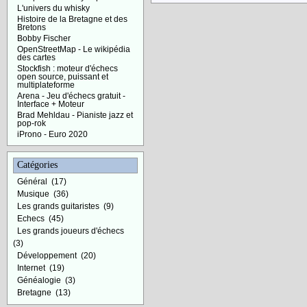
L'univers du whisky
Histoire de la Bretagne et des
Bretons
Bobby Fischer
OpenStreetMap - Le wikipédia
des cartes
Stockfish : moteur d'échecs
open source, puissant et
multiplateforme
Arena - Jeu d'échecs gratuit -
Interface + Moteur
Brad Mehldau - Pianiste jazz et
pop-rok
iProno - Euro 2020
Catégories
Général
(17)
Musique
(36)
Les grands guitaristes
(9)
Echecs
(45)
Les grands joueurs d'échecs
(3)
Développement
(20)
Internet
(19)
Généalogie
(3)
Bretagne
(13)