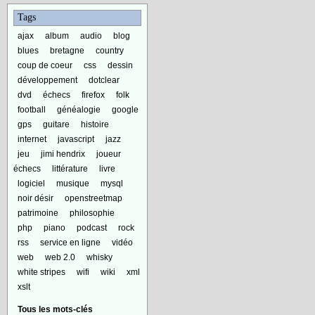
Tags
ajax
album
audio
blog
blues
bretagne
country
coup de coeur
css
dessin
développement
dotclear
dvd
échecs
firefox
folk
football
généalogie
google
gps
guitare
histoire
internet
javascript
jazz
jeu
jimi hendrix
joueur
échecs
littérature
livre
logiciel
musique
mysql
noir désir
openstreetmap
patrimoine
philosophie
php
piano
podcast
rock
rss
service en ligne
vidéo
web
web 2.0
whisky
white stripes
wifi
wiki
xml
xslt
Tous les mots-clés