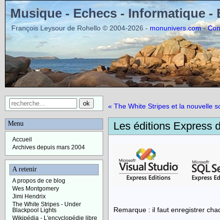
Musique - Echecs - Informatique -
François Leysour de Rohello © 2004-2026 -
-
monunivers.com
Con
« The White Stripes et la nouvelle s
Menu
Les éditions Express d
Accueil
Archives depuis mars 2004
A retenir
A propos de ce blog
Wes Montgomery
Jimi Hendrix
The White Stripes - Under
Remarque : il faut enregistrer chaq
Blackpool Lights
Wikipédia - L'encyclopédie libre