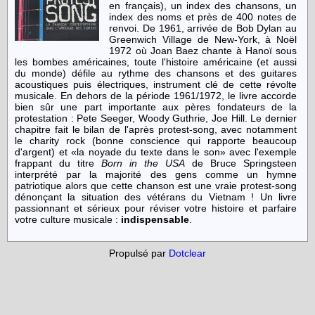
en français), un index des chansons, un
index des noms et près de 400 notes de
renvoi. De 1961, arrivée de Bob Dylan au
Greenwich Village de New-York, à Noël
1972 où Joan Baez chante à Hanoï sous
les bombes américaines, toute l'histoire américaine (et aussi
du monde) défile au rythme des chansons et des guitares
acoustiques puis électriques, instrument clé de cette révolte
musicale. En dehors de la période 1961/1972, le livre accorde
bien sûr une part importante aux pères fondateurs de la
protestation : Pete Seeger, Woody Guthrie, Joe Hill. Le dernier
chapitre fait le bilan de l'après protest-song, avec notamment
le charity rock (bonne conscience qui rapporte beaucoup
d'argent) et
la noyade du texte dans le son
avec l'exemple
frappant du titre
Born in the USA
de Bruce Springsteen
interprété par la majorité des gens comme un hymne
patriotique alors que cette chanson est une vraie protest-song
dénonçant la situation des vétérans du Vietnam ! Un livre
passionnant et sérieux pour réviser votre histoire et parfaire
votre culture musicale :
indispensable
.
Propulsé par
Dotclear