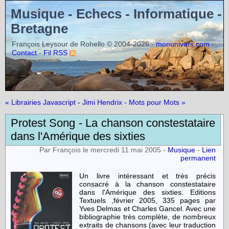
Musique - Echecs - Informatique -
Bretagne
François Leysour de Rohello © 2004-2026 -
-
monunivers.com
-
Contact
Fil RSS
« Librairies Javascript
-
Jimi Hendrix - Mots pour Mots »
Protest Song - La chanson constestataire
dans l'Amérique des sixties
Par François le mercredi 11 mai 2005 -
Musique
-
Lien
permanent
Un livre intéressant et très précis
consacré à la chanson constestataire
dans l'Amérique des sixties. Editions
Textuels ,février 2005, 335 pages par
Yves Delmas et Charles Gancel. Avec une
bibliographie très complète, de nombreux
extraits de chansons (avec leur traduction