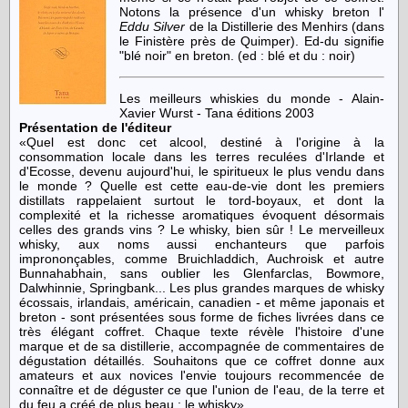
Notons la présence d'un whisky breton l'
Eddu Silver
de la Distillerie des Menhirs (dans
le Finistère près de Quimper). Ed-du signifie
"blé noir" en breton. (ed : blé et du : noir)
Les meilleurs whiskies du monde - Alain-
Xavier Wurst - Tana éditions 2003
Présentation de l'éditeur
Quel est donc cet alcool, destiné à l'origine à la
consommation locale dans les terres reculées d'Irlande et
d'Ecosse, devenu aujourd'hui, le spiritueux le plus vendu dans
le monde ? Quelle est cette eau-de-vie dont les premiers
distillats rappelaient surtout le tord-boyaux, et dont la
complexité et la richesse aromatiques évoquent désormais
celles des grands vins ? Le whisky, bien sûr ! Le merveilleux
whisky, aux noms aussi enchanteurs que parfois
imprononçables, comme Bruichladdich, Auchroisk et autre
Bunnahabhain, sans oublier les Glenfarclas, Bowmore,
Dalwhinnie, Springbank... Les plus grandes marques de whisky
écossais, irlandais, américain, canadien - et même japonais et
breton - sont présentées sous forme de fiches livrées dans ce
très élégant coffret. Chaque texte révèle l'histoire d'une
marque et de sa distillerie, accompagnée de commentaires de
dégustation détaillés. Souhaitons que ce coffret donne aux
amateurs et aux novices l'envie toujours recommencée de
connaître et de déguster ce que l'union de l'eau, de la terre et
du feu a créé de plus beau : le whisky