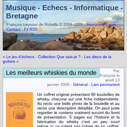
Musique - Echecs - Informatique -
Bretagne
François Leysour de Rohello © 2004-2026 -
-
monunivers.com
-
Contact
Fil RSS
« Le jeu d'échecs - Collection Que sais-je ?
-
Les dieux de la
guitare »
Par
Les meilleurs whiskies du monde
François le
jeudi 13
janvier 2005 -
Général
-
Lien permanent
Un coffret original présentant 90 bouteilles de
whisky, chacune sur une fiche indépendante.
Au recto une belle photo de la bouteille et au
verso une description détaillée. On peut juste
regretter le contenu vraiment succint du livret
de présentation. 5 pages sur l'histoire et la
fabrication du whisky c'est un peu court
même si ce n'était pas l'objet de ce coffret.